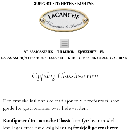
Panel for informasjonskapsler
SUPPORT
•
NYHETER
•
KONTAKT
"CLASSIC"-SERIEN
TILBEHØR
KJØKKENHETTER
SALAMANDER/ROTERENDE STEKESPIDD
KONFIGURER DIN CLASSIC-KOMFYR
Oppdag Classic-serien
Den franske kulinariske tradisjonen videreføres til stor
glede for gastronomer over hele verden.
Konfigurer din Lacanche Classic
komfyr: hver modell
kan lages etter dine valg blant
24 forskjellige emaljerte