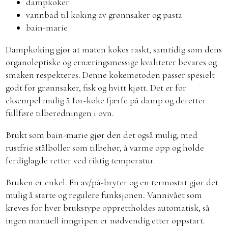
dampkoker
vannbad til koking av grønnsaker og pasta
bain-marie
Dampkoking gjør at maten kokes raskt, samtidig som dens
organoleptiske og ernæringsmessige kvaliteter bevares og
smaken respekteres. Denne kokemetoden passer spesielt
godt for grønnsaker, fisk og hvitt kjøtt. Det er for
eksempel mulig å for-koke fjærfe på damp og deretter
fullføre tilberedningen i ovn.
Brukt som bain-marie gjør den det også mulig, med
rustfrie stålboller som tilbehør, å varme opp og holde
ferdiglagde retter ved riktig temperatur.
Bruken er enkel. En av/på-bryter og en termostat gjør det
mulig å starte og regulere funksjonen. Vannivået som
kreves for hver brukstype opprettholdes automatisk, så
ingen manuell inngripen er nødvendig etter oppstart.