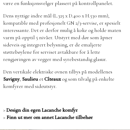
være en funksjonsvelger plassert på kontrollpanelet.
Dens nyttige indre mål (L.325 x D.400 x H.530 mm),
kompatible med profesjonelt GN 2/3-servise, er spesielt
interessante. Det er derfor mulig å koke og holde maten
varm på opptil 5 nivåer. Utstyrt med dør som åpner
sideveis og integrert belysning, er de emaljerte
støttebøylene for serviset avtakbare for å lette
rengjøringen av vegger med syrebestandig glasur.
Den vertikale elektriske ovnen tilbys på modellenes
Savigny
,
Saulieu
et
Cîteaux
og som tilvalg på enkelte
komfyrer med sideutstyr.
>
Design din egen Lacanche komfyr
>
Finn ut mer om annet Lacanche tilbehør