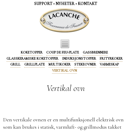
Panel for informasjonskapsler
SUPPORT
•
NYHETER
•
KONTAKT
KOKETOPPER
COUP DE FEU-PLATE
GASSBRENNERE
GLASSKERAMISKE KOKETOPPER
INDUKSJONSTOPPER
FRITYRKOKER
GRILL
GRILLPLATE
MULTIKOKER
STEKEOVNER
VARMESKAP
VERTIKAL OVN
Vertikal ovn
Den vertikale ovnen er en multifunksjonell elektrisk ovn
som kan brukes i statisk, varmluft- og grillmodus takket